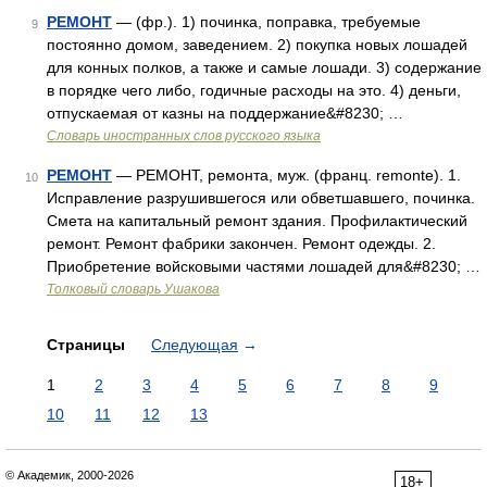
РЕМОНТ
— (фр.). 1) починка, поправка, требуемые
9
постоянно домом, заведением. 2) покупка новых лошадей
для конных полков, а также и самые лошади. 3) содержание
в порядке чего либо, годичные расходы на это. 4) деньги,
отпускаемая от казны на поддержание&#8230; …
Словарь иностранных слов русского языка
РЕМОНТ
— РЕМОНТ, ремонта, муж. (франц. remonte). 1.
10
Исправление разрушившегося или обветшавшего, починка.
Смета на капитальный ремонт здания. Профилактический
ремонт. Ремонт фабрики закончен. Ремонт одежды. 2.
Приобретение войсковыми частями лошадей для&#8230; …
Толковый словарь Ушакова
Страницы
Следующая
→
1
2
3
4
5
6
7
8
9
10
11
12
13
© Академик, 2000-2026
18+